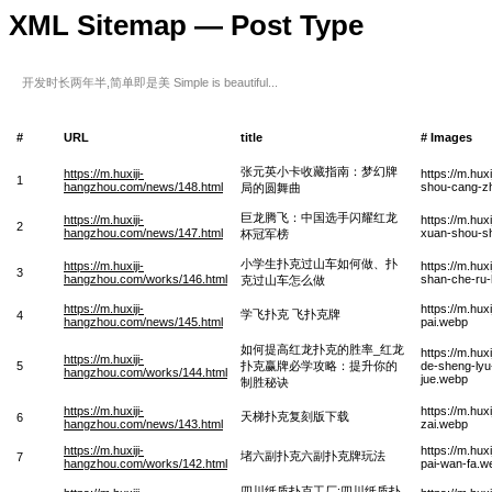
XML Sitemap — Post Type
开发时长两年半,简单即是美 Simple is beautiful...
#
URL
title
# Images
张元英小卡收藏指南：梦幻牌
https://m.huxiji-
https://m.hu
1
hangzhou.com/news/148.html
shou-cang-z
局的圆舞曲
巨龙腾飞：中国选手闪耀红龙
https://m.huxiji-
https://m.hu
2
hangzhou.com/news/147.html
xuan-shou-sh
杯冠军榜
小学生扑克过山车如何做、扑
https://m.huxiji-
https://m.hu
3
hangzhou.com/works/146.html
shan-che-ru
克过山车怎么做
https://m.huxiji-
https://m.hu
学飞扑克 飞扑克牌
4
hangzhou.com/news/145.html
pai.webp
如何提高红龙扑克的胜率_红龙
https://m.hu
https://m.huxiji-
5
扑克赢牌必学攻略：提升你的
de-sheng-lyu
hangzhou.com/works/144.html
jue.webp
制胜秘诀
https://m.huxiji-
https://m.hux
天梯扑克复刻版下载
6
hangzhou.com/news/143.html
zai.webp
https://m.huxiji-
https://m.hux
堵六副扑克六副扑克牌玩法
7
hangzhou.com/works/142.html
pai-wan-fa.w
四川纸质扑克工厂;四川纸质扑