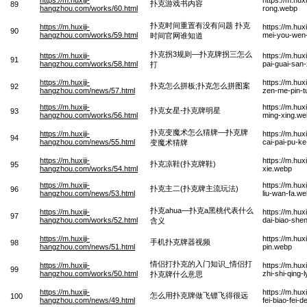
扑克游戏书内容
89
hangzhou.com/works/60.html
rong.webp
扑克时间重置有没有问题 扑克
https://m.huxiji-
https://m.hu
90
hangzhou.com/works/59.html
mei-you-wen-
时间官网谁知道
扑克拐3规则—扑克牌拐三怎么
https://m.huxiji-
https://m.hu
91
hangzhou.com/works/58.html
pai-guai-san
打
https://m.huxiji-
https://m.hu
扑克怎么拼板;扑克怎么拼图案
92
hangzhou.com/news/57.html
zen-me-pin-t
https://m.huxiji-
https://m.hu
扑克女星-扑克牌明星
93
hangzhou.com/works/56.html
ming-xing.w
扑克变魔术怎么猜牌—扑克牌
https://m.huxiji-
https://m.hu
94
hangzhou.com/news/55.html
cai-pai-pu-k
变魔术猜牌
https://m.huxiji-
https://m.hu
扑克凉鞋(扑克牌鞋)
95
hangzhou.com/works/54.html
xie.webp
https://m.huxiji-
https://m.hu
扑克主二(扑克牌主流玩法)
96
hangzhou.com/news/53.html
liu-wan-fa.w
扑克ahua—扑克a黑桃代表什么
https://m.huxiji-
https://m.hu
97
hangzhou.com/works/52.html
dai-biao-she
含义
https://m.huxiji-
https://m.hux
手机扑克牌器视频
98
hangzhou.com/news/51.html
pin.webp
情侣打扑克的入门知识_情侣打
https://m.huxiji-
https://m.hu
99
hangzhou.com/works/50.html
zhi-shi-qing-
扑克牌什么意思
https://m.huxiji-
https://m.hu
怎么用扑克牌做飞镖飞得很远
100
hangzhou.com/news/49.html
fei-biao-fei-