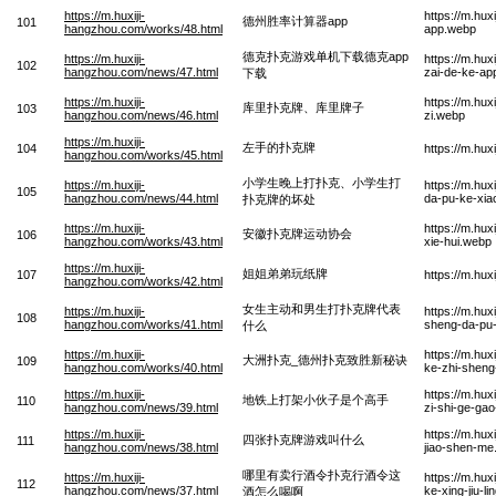
https://m.huxiji-
https://m.hu
德州胜率计算器app
101
hangzhou.com/works/48.html
app.webp
德克扑克游戏单机下载德克app
https://m.huxiji-
https://m.hu
102
hangzhou.com/news/47.html
zai-de-ke-ap
下载
https://m.huxiji-
https://m.hux
库里扑克牌、库里牌子
103
hangzhou.com/news/46.html
zi.webp
https://m.huxiji-
左手的扑克牌
104
https://m.hu
hangzhou.com/works/45.html
小学生晚上打扑克、小学生打
https://m.huxiji-
https://m.hu
105
hangzhou.com/news/44.html
da-pu-ke-xia
扑克牌的坏处
https://m.huxiji-
https://m.hu
安徽扑克牌运动协会
106
hangzhou.com/works/43.html
xie-hui.webp
https://m.huxiji-
姐姐弟弟玩纸牌
107
https://m.hux
hangzhou.com/works/42.html
女生主动和男生打扑克牌代表
https://m.huxiji-
https://m.hu
108
hangzhou.com/works/41.html
sheng-da-pu-
什么
https://m.huxiji-
https://m.hu
大洲扑克_德州扑克致胜新秘诀
109
hangzhou.com/works/40.html
ke-zhi-sheng
https://m.huxiji-
https://m.hux
地铁上打架小伙子是个高手
110
hangzhou.com/news/39.html
zi-shi-ge-ga
https://m.huxiji-
https://m.hu
四张扑克牌游戏叫什么
111
hangzhou.com/news/38.html
jiao-shen-me
哪里有卖行酒令扑克行酒令这
https://m.huxiji-
https://m.hux
112
hangzhou.com/news/37.html
ke-xing-jiu-l
酒怎么喝啊