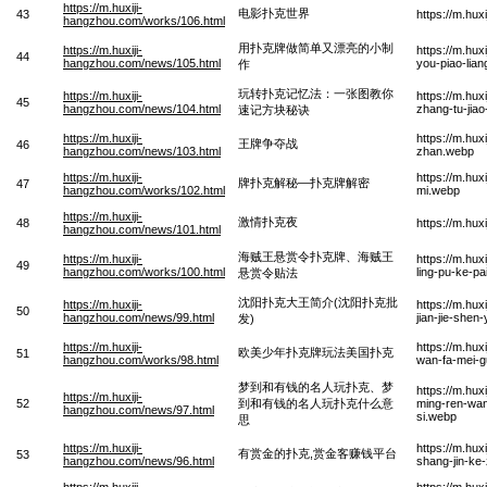
https://m.huxiji-
电影扑克世界
43
https://m.hu
hangzhou.com/works/106.html
用扑克牌做简单又漂亮的小制
https://m.huxiji-
https://m.hu
44
hangzhou.com/news/105.html
you-piao-lia
作
玩转扑克记忆法：一张图教你
https://m.huxiji-
https://m.hu
45
hangzhou.com/news/104.html
zhang-tu-jiao
速记方块秘诀
https://m.huxiji-
https://m.hu
王牌争夺战
46
hangzhou.com/news/103.html
zhan.webp
https://m.huxiji-
https://m.hux
牌扑克解秘—扑克牌解密
47
hangzhou.com/works/102.html
mi.webp
https://m.huxiji-
激情扑克夜
48
https://m.hu
hangzhou.com/news/101.html
海贼王悬赏令扑克牌、海贼王
https://m.huxiji-
https://m.hu
49
hangzhou.com/works/100.html
ling-pu-ke-pa
悬赏令贴法
沈阳扑克大王简介(沈阳扑克批
https://m.huxiji-
https://m.hu
50
hangzhou.com/news/99.html
jian-jie-shen
发)
https://m.huxiji-
https://m.hu
欧美少年扑克牌玩法美国扑克
51
hangzhou.com/works/98.html
wan-fa-mei-
梦到和有钱的名人玩扑克、梦
https://m.hu
https://m.huxiji-
52
到和有钱的名人玩扑克什么意
ming-ren-wa
hangzhou.com/news/97.html
si.webp
思
https://m.huxiji-
https://m.hu
有赏金的扑克,赏金客赚钱平台
53
hangzhou.com/news/96.html
shang-jin-ke
https://m.huxiji-
https://m.hu