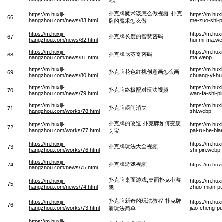
扑克牌魔术该怎么做视频_扑克
https://m.huxiji-
https://m.hu
66
hangzhou.com/news/83.html
me-zuo-shi-
牌的魔术怎么做
https://m.huxiji-
https://m.hu
扑克牌长度的智慧密码
67
hangzhou.com/news/82.html
hui-mi-ma.w
https://m.huxiji-
https://m.hu
扑克牌达芬奇密码
68
hangzhou.com/news/81.html
ma.webp
https://m.huxiji-
https://m.hu
扑克牌花色红桃创意画怎么画
69
hangzhou.com/news/80.html
chuang-yi-h
https://m.huxiji-
https://m.hu
扑克牌终极配对玩法视频
70
hangzhou.com/news/79.html
wan-fa-shi-p
https://m.huxiji-
https://m.hu
扑克牌瞬间消失
71
hangzhou.com/works/78.html
shi.webp
扑克牌的改造 扑克牌如何变废
https://m.huxiji-
https://m.hu
72
hangzhou.com/works/77.html
pai-ru-he-bia
为宝
https://m.huxiji-
https://m.hu
扑克牌玩法大全视频
73
hangzhou.com/works/76.html
shi-pin.webp
https://m.huxiji-
扑克牌游戏视频
74
https://m.hu
hangzhou.com/news/75.html
扑克牌桌面游戏;桌面扑克小游
https://m.huxiji-
https://m.hu
75
hangzhou.com/news/74.html
zhuo-mian-pu
戏
扑克牌新奇的玩法教程-扑克牌
https://m.huxiji-
https://m.hu
76
hangzhou.com/works/73.html
jiao-cheng-p
新玩法简单
https://m.huxiji-