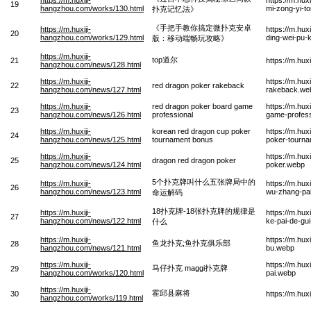
19
hangzhou.com/works/130.html
mi-zong-yi-to
扑克记忆法》
《手把手教你搞定微扑克安卓
https://m.huxiji-
https://m.hu
20
hangzhou.com/works/129.html
ding-wei-pu-
版：移动端畅玩攻略》
https://m.huxiji-
top道尔
21
https://m.hu
hangzhou.com/news/128.html
https://m.huxiji-
https://m.hu
22
red dragon poker rakeback
hangzhou.com/news/127.html
rakeback.we
https://m.huxiji-
red dragon poker board game
https://m.hu
23
hangzhou.com/news/126.html
professional
game-profess
https://m.huxiji-
korean red dragon cup poker
https://m.hu
24
hangzhou.com/news/125.html
tournament bonus
poker-tourn
https://m.huxiji-
https://m.hu
25
dragon red dragon poker
hangzhou.com/news/124.html
poker.webp
5个扑克牌叫什么五张牌局中的
https://m.huxiji-
https://m.hu
26
hangzhou.com/news/123.html
wu-zhang-pai
命运解码
18扑克牌-18张扑克牌的规律是
https://m.huxiji-
https://m.hu
27
hangzhou.com/news/122.html
ke-pai-de-gu
什么
https://m.huxiji-
https://m.hu
鱼龙扑克;鱼扑克俱乐部
28
hangzhou.com/news/121.html
bu.webp
https://m.huxiji-
https://m.hu
马仔扑克 maggi扑克牌
29
hangzhou.com/works/120.html
pai.webp
https://m.huxiji-
霍邱县麻将
30
https://m.hu
hangzhou.com/works/119.html