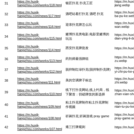
https://m.huxiji-
https://m.hu
银匠扑克 扑克工匠
31
hangzhou.com/works/118.html
jiang.webp
https://m.huxiji-
https://m.hu
酒吧站着打扑克 酒吧 扑克
32
hangzhou.com/news/117.html
ba-pu-ke.we
https://m.huxiji-
https://m.hu
迎亲扑克牌怎么玩
33
hangzhou.com/news/116.html
wan.webp
赌博扑克类电影,电影里赌博的
https://m.huxiji-
https://m.hu
34
hangzhou.com/works/115.html
dian-ying-li
玩法
https://m.huxiji-
西安扑克牌批发
35
https://m.hu
hangzhou.com/news/114.html
https://m.huxiji-
https://m.hux
药剂师最强牌组
36
hangzhou.com/works/113.html
zu.webp
https://m.huxiji-
https://m.hu
脱抑制红绿扑克(脱抑制扑克牌)
37
hangzhou.com/works/112.html
yi-zhi-pu-ke-
https://m.huxiji-
https://m.hux
美的空调牌子标志
38
hangzhou.com/news/111.html
zhi.webp
线下打扑克网站,线上约局，线
https://m.huxiji-
https://m.hu
39
hangzhou.com/works/110.html
zhan-xian-sh
下聚首：切磋牌技的新选择
粘土扑克牌制作粘土扑克牌制
https://m.huxiji-
https://m.hu
40
hangzhou.com/news/109.html
nian-tu-pu-ke
作视频
https://m.huxiji-
https://m.hu
祈祷扑克;祈祷游戏 pray game
41
hangzhou.com/news/108.html
pray-game.w
https://m.huxiji-
瘪三打牌规则
42
https://m.hu
hangzhou.com/works/107.html