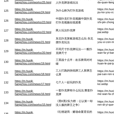
124
hangzhou.com/works/25.html
da-quan-lian
人扑克牌游戏玩法
https://m.huxiji-
https://m.hu
为什么称为打扑克游戏
125
hangzhou.com/news/24.html
pu-ke-you-xi
中国扑克打扑克视频中国扑克
https://m.huxiji-
https://m.hu
126
hangzhou.com/works/23.html
shi-pin-zhon
打扑克视频在线观看
https://m.huxiji-
https://m.hu
两人玩法扑克牌
127
hangzhou.com/works/22.html
pai.webp
东北扑克算账游戏怎么玩-东北
https://m.huxiji-
https://m.hu
128
hangzhou.com/news/21.html
you-xi-zen-m
摆扑克玩法
不同尺寸扑克牌玩法—一般扑
https://m.huxiji-
https://m.hu
129
hangzhou.com/works/20.html
wan-fa-yi-ba
克牌尺寸
三英战十点半：欢乐牌局对对
https://m.huxiji-
https://m.hu
130
hangzhou.com/news/19.html
huan-le-pai-j
碰
三人打跑的快纸牌三人算牌怎
https://m.huxiji-
https://m.hu
131
hangzhou.com/news/18.html
pai-san-ren-
么算
https://m.huxiji-
https://m.hu
七个人一起玩的扑克
132
hangzhou.com/news/17.html
ke.webp
一套扑克牌有什么玩法;整套扑
https://m.huxiji-
https://m.hu
133
hangzhou.com/news/16.html
me-wan-fa-zh
克牌
《黑K黑2实力榜：公认第一却
https://m.huxiji-
https://m.hu
134
hangzhou.com/works/15.html
ren-di-yi-qu
没人服的牌王之争》
《红桃谜局：赌场命案背后的
https://m.huxiji-
https://m.hu
135