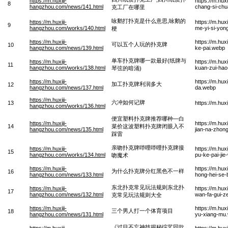
https://m.huxiji-
https://m.hu
8
hangzhou.com/news/141.html
chang-si-chu
克工厂在哪里
咏鹅打扑克是什么意思,咏鹅的
https://m.huxiji-
https://m.hu
9
hangzhou.com/works/140.html
me-yi-si-yon
梗
https://m.huxiji-
https://m.hu
可以五个人玩的扑克牌
10
hangzhou.com/news/139.html
ke-pai.webp
单车扑克牌哪一款最好(纸牌与
https://m.huxiji-
https://m.hu
11
hangzhou.com/works/138.html
kuan-zui-hao
琴弦的暗涌)
https://m.huxiji-
https://m.hux
加工扑克牌利润多大
12
hangzhou.com/news/137.html
da.webp
https://m.huxiji-
六冲如何记牌
13
https://m.hu
hangzhou.com/works/136.html
便宜塑料扑克牌推荐哪种—白
https://m.huxiji-
https://m.hux
14
菜价这波塑料扑克牌闭眼入不
hangzhou.com/news/135.html
jian-na-zhong
踩雷
亲吻扑克牌哔哩哔哩扑克牌接
https://m.huxiji-
https://m.hux
15
hangzhou.com/works/134.html
pu-ke-pai-ji
吻魔术
https://m.huxiji-
https://m.hu
为什么扑克牌分红黑色不一样
16
hangzhou.com/news/133.html
hong-hei-se-
东北扑克常见玩法规则东北扑
https://m.huxiji-
https://m.hu
17
hangzhou.com/news/132.html
wan-fa-gui-z
克常见玩法规则大全
https://m.huxiji-
https://m.hu
三个男人打一个体育项目
18
hangzhou.com/news/131.html
yu-xiang-mu
《过目不忘神技揭秘综艺同款
https://m.huxiji-
https://m.hu