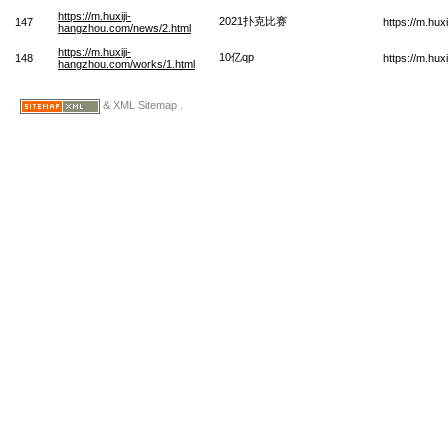
https://m.huxiji-
2021扑克比赛
147
https://m.hu
hangzhou.com/news/2.html
https://m.huxiji-
10亿qp
148
https://m.hu
hangzhou.com/works/1.html
& XML Sitemap .