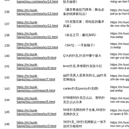
hangzhou.com/works/14.html
ming-an-bei-h
惊天秘密》
《爆笑整蛊惩罚牌局：聚会必
https://m.huxiji-
https://m.hu
136
hangzhou.com/works/13.html
pai-ju-ju-hui
备的纸牌新玩法》
《扑克预言家：简纶廷的魔术
https://m.huxiji-
https://m.hux
137
hangzhou.com/works/12.html
de-mo-shu-f
风暴》
https://m.huxiji-
https://m.hu
《命运之罚：趣玩加码》
138
hangzhou.com/works/11.html
ma.webp
https://m.huxiji-
https://m.hu
《3A7Q：一手新顺子》
139
hangzhou.com/works/10.html
zi.webp
https://m.huxiji-
https://m.hu
Q大的扑克,扑克中哪个最大
140
hangzhou.com/works/9.html
nei-ge-zui-d
https://m.huxiji-
https://m.hux
levis扑克,李维斯扑克炫斗纪
141
hangzhou.com/works/8.html
xuan-dou-ji.
gg扑克真人是真实的么_gg扑克
https://m.huxiji-
https://m.hu
142
hangzhou.com/news/7.html
shi-de-me-gg
官网地址
https://m.huxiji-
https://m.hu
carles扑克(pocky扑克牌)
143
hangzhou.com/news/6.html
pai.webp
9788密码扑克怎么认、密码扑
https://m.huxiji-
https://m.hu
144
hangzhou.com/news/5.html
ren-mi-ma-pu
克怎么认出来
56张扑克牌的样子全集,56张扑
https://m.huxiji-
https://m.hu
145
hangzhou.com/works/4.html
zi-quan-ji-5
克牌的含义
3对扑克_3对扑克牌默认一张不
https://m.huxiji-
https://m.hu
146
hangzhou.com/works/3.html
mo-ren-yi-zh
说对方能猜对