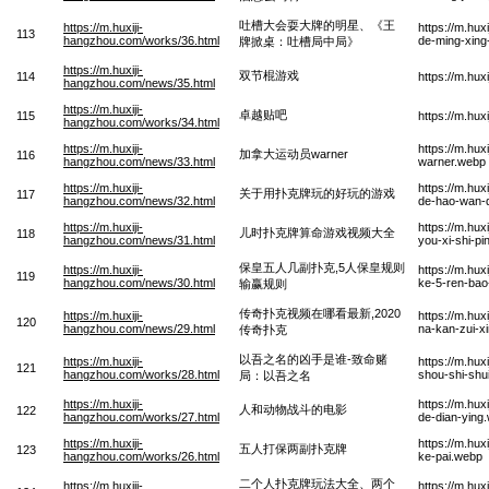
吐槽大会耍大牌的明星、《王
https://m.huxiji-
https://m.hu
113
hangzhou.com/works/36.html
de-ming-xing
牌掀桌：吐槽局中局》
https://m.huxiji-
双节棍游戏
114
https://m.hu
hangzhou.com/news/35.html
https://m.huxiji-
卓越贴吧
115
https://m.hu
hangzhou.com/works/34.html
https://m.huxiji-
https://m.hu
加拿大运动员warner
116
hangzhou.com/news/33.html
warner.webp
https://m.huxiji-
https://m.hu
关于用扑克牌玩的好玩的游戏
117
hangzhou.com/news/32.html
de-hao-wan-
https://m.huxiji-
https://m.hu
儿时扑克牌算命游戏视频大全
118
hangzhou.com/news/31.html
you-xi-shi-p
保皇五人几副扑克,5人保皇规则
https://m.huxiji-
https://m.hu
119
hangzhou.com/news/30.html
ke-5-ren-bao
输赢规则
传奇扑克视频在哪看最新,2020
https://m.huxiji-
https://m.hu
120
hangzhou.com/news/29.html
na-kan-zui-x
传奇扑克
以吾之名的凶手是谁-致命赌
https://m.huxiji-
https://m.hu
121
hangzhou.com/works/28.html
shou-shi-shu
局：以吾之名
https://m.huxiji-
https://m.hu
人和动物战斗的电影
122
hangzhou.com/works/27.html
de-dian-ying
https://m.huxiji-
https://m.hu
五人打保两副扑克牌
123
hangzhou.com/works/26.html
ke-pai.webp
二个人扑克牌玩法大全、两个
https://m.huxiji-
https://m.hu