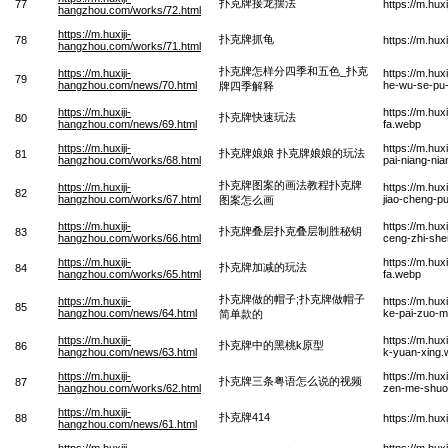
扑克牌接龙摆法
77
https://m.hu
hangzhou.com/works/72.html
https://m.huxiji-
扑克牌抓龟
78
https://m.hu
hangzhou.com/works/71.html
扑克牌怎样分四季和五色_扑克
https://m.huxiji-
https://m.hu
79
hangzhou.com/news/70.html
he-wu-se-pu-k
牌四季解释
https://m.huxiji-
https://m.hu
扑克牌快速玩法
80
hangzhou.com/news/69.html
fa.webp
https://m.huxiji-
https://m.hu
扑克牌娘娘 扑克牌娘娘的玩法
81
hangzhou.com/works/68.html
pai-niang-ni
扑克牌图案的画法教程扑克牌
https://m.huxiji-
https://m.hu
82
hangzhou.com/works/67.html
jiao-cheng-p
图案怎么画
https://m.huxiji-
https://m.hu
扑克牌叠层扑克叠层制胜秘钥
83
hangzhou.com/works/66.html
ceng-zhi-sh
https://m.huxiji-
https://m.hu
扑克牌加减的玩法
84
hangzhou.com/works/65.html
fa.webp
扑克牌做的帽子;扑克牌做帽子
https://m.huxiji-
https://m.hu
85
hangzhou.com/news/64.html
ke-pai-zuo-m
简单款的
https://m.huxiji-
https://m.hu
扑克牌中的黑桃k原型
86
hangzhou.com/news/63.html
k-yuan-xing
https://m.huxiji-
https://m.hu
扑克牌三条粤语怎么说的视频
87
hangzhou.com/works/62.html
zen-me-shuo-
https://m.huxiji-
扑克牌414
88
https://m.hu
hangzhou.com/news/61.html
https://m.huxiji-
https://m.hu