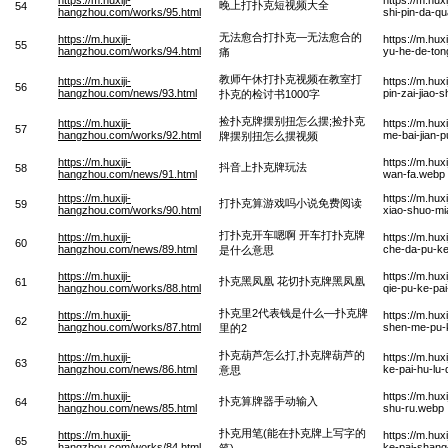
晚上打扑克短视频大全
54
hangzhou.com/works/95.html
shi-pin-da-q
无法愈合打扑克—无法愈合的
https://m.huxiji-
https://m.hu
55
hangzhou.com/works/94.html
yu-he-de-to
痛
教师午休打扑克视频在教室打
https://m.huxiji-
https://m.hu
56
hangzhou.com/news/93.html
pin-zai-jiao-
扑克的检讨书1000字
捡扑克牌摆别扭怎么摆;捡扑克
https://m.huxiji-
https://m.hux
57
hangzhou.com/works/92.html
me-bai-jian-p
牌摆别扭怎么摆视频
https://m.huxiji-
https://m.hu
抖音上扑克牌玩法
58
hangzhou.com/news/91.html
wan-fa.webp
https://m.huxiji-
https://m.hu
打扑克算游戏吗小说免费阅读
59
hangzhou.com/works/90.html
xiao-shuo-mi
打扑克开车嗯啊 开车打扑克牌
https://m.huxiji-
https://m.hu
60
hangzhou.com/news/89.html
che-da-pu-ke
是什么意思
https://m.huxiji-
https://m.hu
扑克黑凤凰 花切扑克牌黑凤凰
61
hangzhou.com/works/88.html
qie-pu-ke-pa
扑克里2代表钱是什么—扑克牌
https://m.huxiji-
https://m.hux
62
hangzhou.com/works/87.html
shen-me-pu-k
里的2
扑克葫芦怎么打,扑克牌葫芦的
https://m.huxiji-
https://m.hu
63
hangzhou.com/news/86.html
ke-pai-hu-lu-
意思
https://m.huxiji-
https://m.hu
扑克算牌器手动输入
64
hangzhou.com/news/85.html
shu-ru.webp
扑克用笔(能在扑克牌上写字的
https://m.huxiji-
https://m.hu
65
hangzhou.com/works/84.html
ke-pai-shang
笔)