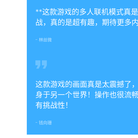
**这款游戏的多人联机模式真
战，真的是超有趣，期待更多内
- 林丝微
这款游戏的画面真是太震撼了
身于另一个世界！操作也很流
有挑战性！
- 钱向珊