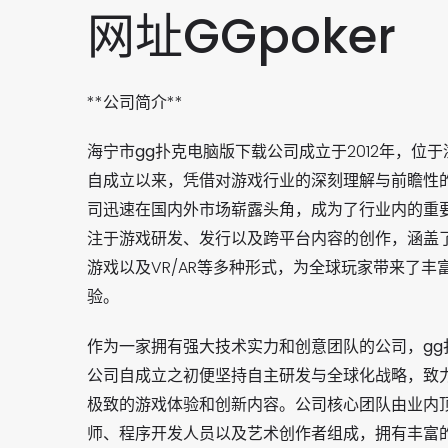
网址GGpoker
**公司简介**
海宁市
gg扑克电脑版下载
公司成立于2012年，位
自成立以来，凭借对游戏行业的深刻理解与前瞻性
司迅速在国内外市场崭露头角，成为了行业内的重
注于游戏研发、发行以及跨平台内容的创作，涵盖了
游戏以及VR/AR等多种形式，为全球玩家带来了丰
验。
作为一家拥有强大技术实力和创意团队的公司，
g
公司自成立之初便坚持自主研发与全球化战略，致
极致的游戏体验和创新内容。公司核心团队由业内
师、程序开发人员以及艺术创作者组成，拥有丰富