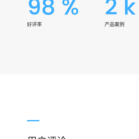
98
%
2
k
好评率
产品案例