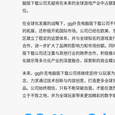
脑版下载
公司无疑将在未来的全球游戏产业中占据
位。
在全球化发展的战略下，
gg扑克电脑版下载
公司不
的拓展，还积极开拓国际市场。公司已经在欧美、
区建立了稳定的运营体系，并与全球知名的游戏发
合作，进一步扩大了品牌的影响力和市场份额。同
版下载
公司还注重与其他行业的跨界合作，积极推
化娱乐等多元化产业的深度融合，探索新的商业模
未来，
gg扑克电脑版下载
公司将继续坚持“以玩家为
念，力求通过技术创新与内容创意，打造更多全球
品。公司始终相信，只有不断突破自我，才能在激
立于不败之地，并为全球玩家带来更加精彩的数字